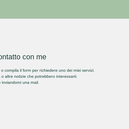
 contatto con me
o
compila il form
per richiedere uno dei miei servizi.
à o altre notizie che potrebbero interessarti.
o inviandomi una mail.