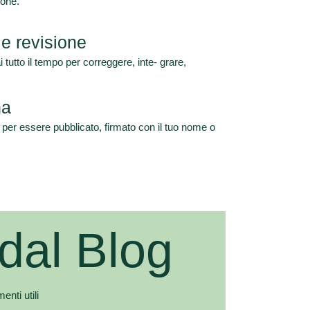
ione.
 e revisione
utto il tempo per correggere, inte- grare,
na
to per essere pubblicato, firmato con il tuo nome o
 dal Blog
nti utili