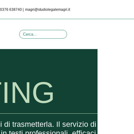
0376 638740 |
magri@studiolegalemagri.it
ING
i trasmetterla. Il servizio di
n testi professionali, efficaci