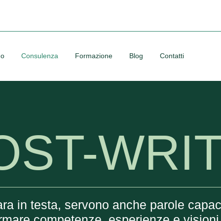
no
Consulenza
Formazione
Blog
Contatti
OST-WRIT
a in testa, servono anche parole capaci d
ormare competenze, esperienze e visioni i