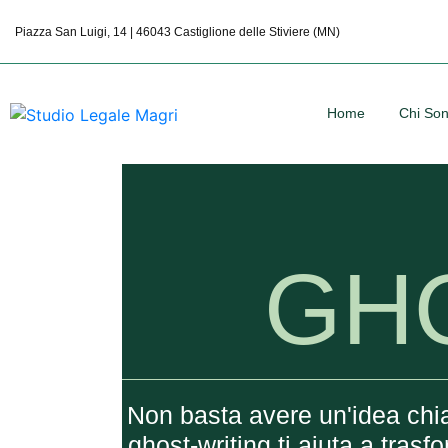
Piazza San Luigi, 14 | 46043 Castiglione delle Stiviere (MN)
Home
Chi So
GH
Non basta avere un'idea chiar
ghost-writing ti aiuta a trasf