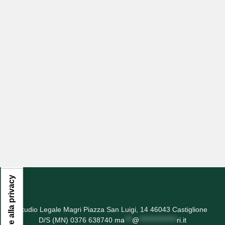
Informativa sulla raccolta
Studio Legale Magri Piazza San Luigi, 14 46043 Castiglione
D/S (MN) 0376 638740
ma
***
@
***************
ri.it