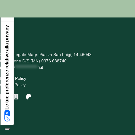
Le tue preferenze relative alla privacy
Studio Legale Magri Piazza San Luigi, 14 46043
Castiglione D/S (MN) 0376 638740
ma
***
@
***************
ri.it
Privacy Policy
Cookie Policy