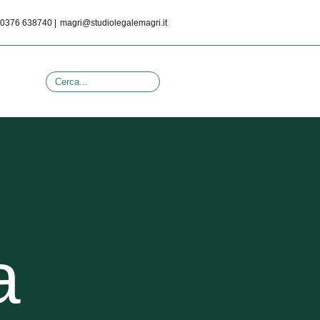
0376 638740 |
magri@studiolegalemagri.it
a