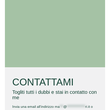
CONTATTAMI
Togliti tutti i dubbi e stai in contatto con
me
Invia una email all’indirizzo
ma
***
@
***************
ri.it
o