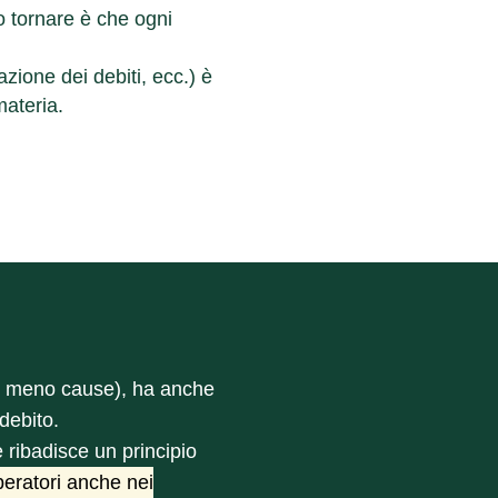
io tornare è che ogni
azione dei debiti, ecc.) è
materia.
o = meno cause), ha anche
 debito.
ribadisce un principio
iberatori anche nei