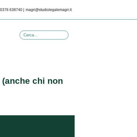
0376 638740 |
magri@studiolegalemagri.it
i (anche chi non