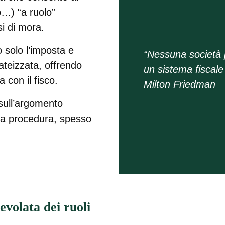
to…) “a ruolo”
si di mora.
o solo l’imposta e
“Nessuna società
teizzata, offrendo
un sistema fiscale
 con il fisco.
Milton Friedman
sull’argomento
ta procedura, spesso
evolata dei ruoli